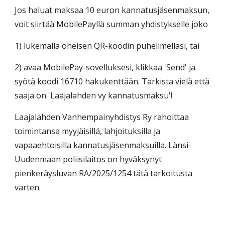
Jos haluat maksaa 10 euron kannatusjäsenmaksun,
voit siirtää MobilePayllä summan yhdistykselle joko
1) lukemalla oheisen QR-koodin puhelimellasi, tai
2) avaa MobilePay-sovelluksesi, klikkaa 'Send' ja
syötä koodi 16710 hakukenttään. Tarkista vielä että
saaja on 'Laajalahden vy kannatusmaksu'!
Laajalahden Vanhempainyhdistys Ry rahoittaa
toimintansa myyjäisillä, lahjoituksilla ja
vapaaehtoisilla kannatusjäsenmaksuilla. Länsi-
Uudenmaan poliisilaitos on hyväksynyt
pienkeräysluvan RA/202
5
/1
254
tätä tarkoitusta
varten.